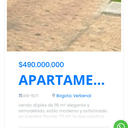
$490.000.000
APARTAMENTO EN VERBENAL EN VENTA
461-1671
Bogota
,
Verbenal
vendo dúplex de 115 m² elegante y
remodelado, estilo moderno y sofisticado.
en papeles figuran 77 m², lo que significa
menos impuestos. 4 habitaciones, estudio
y 4 baños, el principal con tina y luz