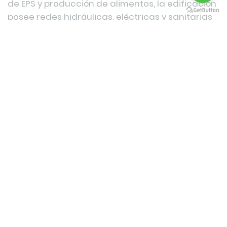
de EPS y producción de alimentos, la edificación
posee redes hidráulicas, eléctricas y sanitarias
repotenciadas, además de contadores
independientes, diseñada para adaptarse,
cuenta con dos apartamentos independientes,
y el primer nivel, la propiedad le permite unificar
su negocio y vivienda, o generar múltiples
fuentes de ingresos en un entorno seguro. Cada
espacio cuenta con excelente iluminación
natural. Agende su cita. Colombiana De Finca
Raíz - Asesor John Rojas.
CARACTERÍSTICAS
DEL INMUEBLE