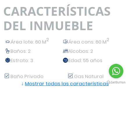
CARACTERÍSTICAS
DEL INMUEBLE
2
2
Área lote: 60 M
Área cons: 60 M
Baños: 2
Alcobas: 2
Estrato: 3
Edad: 55 años
Baño Privado
Gas Natural
↓
Mostrar todas las características
Mueble Superiores
Estado Del Inmueble
Bueno
Uso Del Lote
En Edificio
UBICACIÓN
Residencial
Vivienda Unifamiliar
Cerca A Hospitales
Explora el mapa para ver el inmueble y descubre lugares
Cerca A
Parques Cercanos